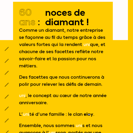
60
noces de
ans :
diamant !
Comme un diamant, notre entreprise
se façonne au fil du temps grâce à des
valeurs fortes qui la rendent
uni
que, et
chacune de ses facettes reflète notre
savoir-faire et la passion pour nos
métiers.
Des facettes que nous continuerons à
polir pour relever les défis de demain.
uni
, le concept au cœur de notre année
anniversaire.
L’
uni
té d’une famille : le clan
eloy
.
Ensemble, nous sommes
uni
s et nous
avançons à l’
uni
sson, portés par une