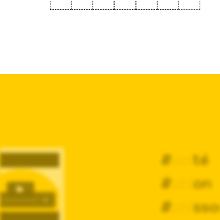
#
uni
té
#
uni
on
#
uni
sso