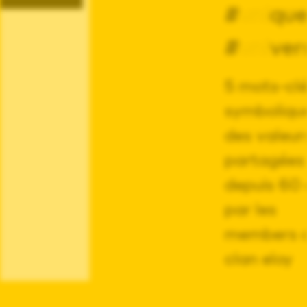
#
uni
qu
#
uni
ver
5 mots-cl
symboliqu
des valeur
partagées
depuis 60
par les
members 
clan eloy